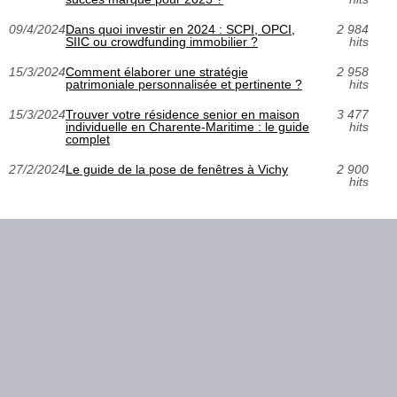
09/4/2024
Dans quoi investir en 2024 : SCPI, OPCI,
2 984
SIIC ou crowdfunding immobilier ?
hits
15/3/2024
Comment élaborer une stratégie
2 958
patrimoniale personnalisée et pertinente ?
hits
15/3/2024
Trouver votre résidence senior en maison
3 477
individuelle en Charente-Maritime : le guide
hits
complet
27/2/2024
Le guide de la pose de fenêtres à Vichy
2 900
hits