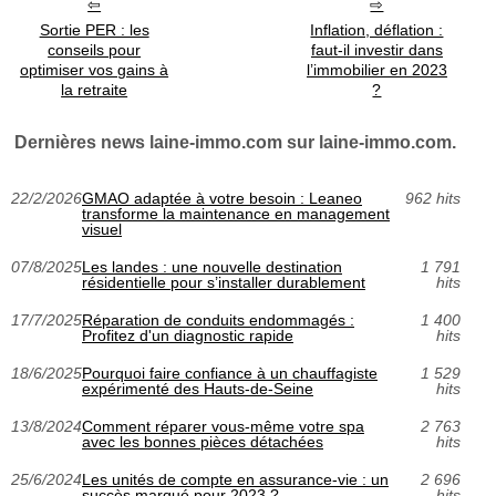
Sortie PER : les
Inflation, déflation :
conseils pour
faut-il investir dans
optimiser vos gains à
l’immobilier en 2023
la retraite
?
Dernières news laine-immo.com sur laine-immo.com.
22/2/2026
GMAO adaptée à votre besoin : Leaneo
962 hits
transforme la maintenance en management
visuel
07/8/2025
Les landes : une nouvelle destination
1 791
résidentielle pour s’installer durablement
hits
17/7/2025
Réparation de conduits endommagés :
1 400
Profitez d'un diagnostic rapide
hits
18/6/2025
Pourquoi faire confiance à un chauffagiste
1 529
expérimenté des Hauts-de-Seine
hits
13/8/2024
Comment réparer vous-même votre spa
2 763
avec les bonnes pièces détachées
hits
25/6/2024
Les unités de compte en assurance-vie : un
2 696
succès marqué pour 2023 ?
hits