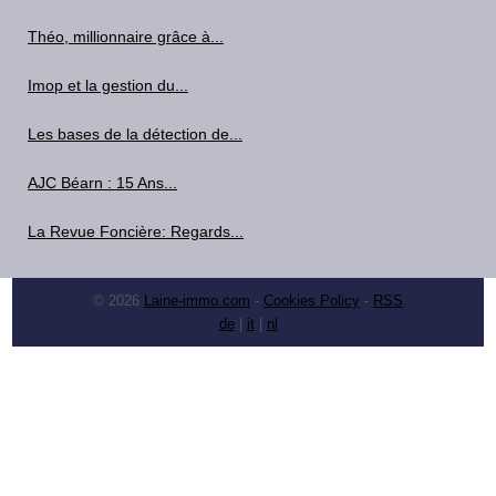
Théo, millionnaire grâce à...
Imop et la gestion du...
Les bases de la détection de...
AJC Béarn : 15 Ans...
La Revue Foncière: Regards...
© 2026
Laine-immo.com
-
Cookies Policy
-
RSS
de
|
it
|
nl