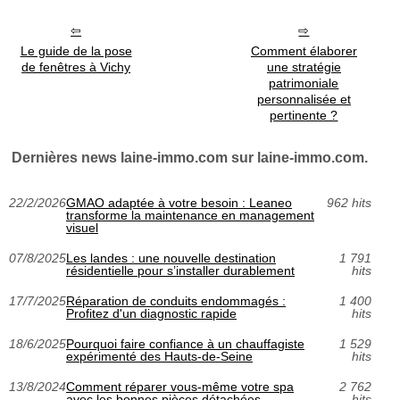
Le guide de la pose
Comment élaborer
de fenêtres à Vichy
une stratégie
patrimoniale
personnalisée et
pertinente ?
Dernières news laine-immo.com sur laine-immo.com.
22/2/2026
GMAO adaptée à votre besoin : Leaneo
962 hits
transforme la maintenance en management
visuel
07/8/2025
Les landes : une nouvelle destination
1 791
résidentielle pour s’installer durablement
hits
17/7/2025
Réparation de conduits endommagés :
1 400
Profitez d'un diagnostic rapide
hits
18/6/2025
Pourquoi faire confiance à un chauffagiste
1 529
expérimenté des Hauts-de-Seine
hits
13/8/2024
Comment réparer vous-même votre spa
2 762
avec les bonnes pièces détachées
hits