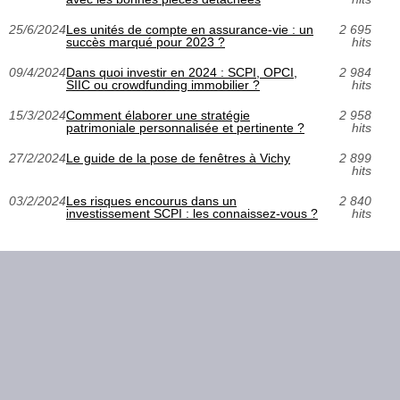
25/6/2024
Les unités de compte en assurance-vie : un
2 695
succès marqué pour 2023 ?
hits
09/4/2024
Dans quoi investir en 2024 : SCPI, OPCI,
2 984
SIIC ou crowdfunding immobilier ?
hits
15/3/2024
Comment élaborer une stratégie
2 958
patrimoniale personnalisée et pertinente ?
hits
27/2/2024
Le guide de la pose de fenêtres à Vichy
2 899
hits
03/2/2024
Les risques encourus dans un
2 840
investissement SCPI : les connaissez-vous ?
hits