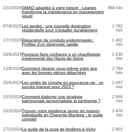
22/2/2026
GMAO adaptée à votre besoin : Leaneo
966 hits
transforme la maintenance en management
visuel
07/8/2025
Les landes : une nouvelle destination
1 792
résidentielle pour s’installer durablement
hits
17/7/2025
Réparation de conduits endommagés :
1 402
Profitez d'un diagnostic rapide
hits
18/6/2025
Pourquoi faire confiance à un chauffagiste
1 530
expérimenté des Hauts-de-Seine
hits
13/8/2024
Comment réparer vous-même votre spa
2 764
avec les bonnes pièces détachées
hits
25/6/2024
Les unités de compte en assurance-vie : un
2 697
succès marqué pour 2023 ?
hits
15/3/2024
Comment élaborer une stratégie
2 959
patrimoniale personnalisée et pertinente ?
hits
15/3/2024
Trouver votre résidence senior en maison
3 479
individuelle en Charente-Maritime : le guide
hits
complet
27/2/2024
Le guide de la pose de fenêtres à Vichy
2 901