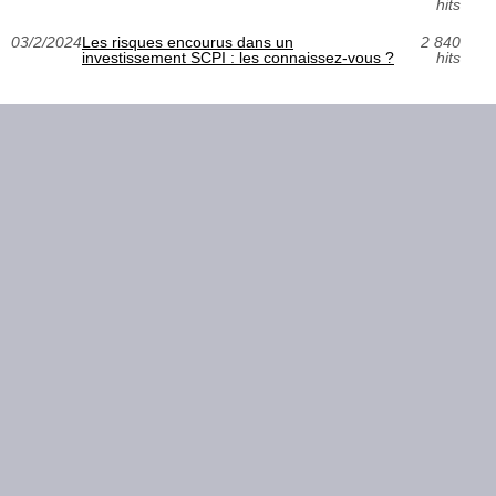
hits
03/2/2024
Les risques encourus dans un
2 840
investissement SCPI : les connaissez-vous ?
hits