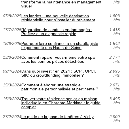
transforme la maintenance en management
hits
visuel
07/8/2025
Les landes : une nouvelle destination
1 803
résidentielle pour s’installer durablement
hits
17/7/2025
Réparation de conduits endommagés :
1 418
Profitez d'un diagnostic rapide
hits
18/6/2025
Pourquoi faire confiance à un chauffagiste
1 542
expérimenté des Hauts-de-Seine
hits
13/8/2024
Comment réparer vous-même votre spa
2 774
avec les bonnes pièces détachées
hits
09/4/2024
Dans quoi investir en 2024 : SCPI, OPCI,
2 995
SIIC ou crowdfunding immobilier ?
hits
15/3/2024
Comment élaborer une stratégie
2 971
patrimoniale personnalisée et pertinente ?
hits
15/3/2024
Trouver votre résidence senior en maison
3 495
individuelle en Charente-Maritime : le guide
hits
complet
27/2/2024
Le guide de la pose de fenêtres à Vichy
2 909
hits