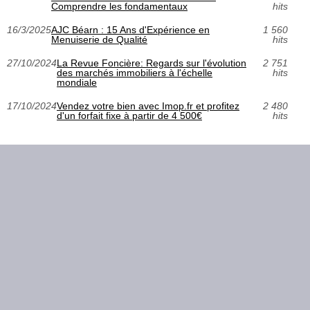
Comprendre les fondamentaux
hits
16/3/2025
AJC Béarn : 15 Ans d'Expérience en
1 560
Menuiserie de Qualité
hits
27/10/2024
La Revue Foncière: Regards sur l'évolution
2 751
des marchés immobiliers à l'échelle
hits
mondiale
17/10/2024
Vendez votre bien avec Imop.fr et profitez
2 480
d'un forfait fixe à partir de 4 500€
hits