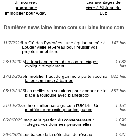
Un nouveau
Les avantages de
programme
vivre à St Jean de
immobilier pour Alday
Luz
Dernières news laine-immo.com sur laine-immo.com.
11/7/2026
La Clé des Pyrénées : une équipe ancrée à
147 hits
Loudenvielle et Arreau pour réussir vos
projets immobiliers
23/12/2025
Le fonctionnement d’un contrat viager
1 082
expliqué simplement
hits
17/12/2025
Immobilier haut de gamme à porto vecchio :
921 hits
faites confiance à barnes
05/12/2025
Les meilleures solutions pour gagner de la
887 hits
place à toulouse avec planetebox
31/10/2025
Théo, millionnaire grâce à l'UMDB : Un
1 151
modèle de réussite pour les jeunes
hits
06/8/2025
Imop et la gestion du consentement :
1 090
Protégez vos données personnelles
hits
26/4/2025
Les bases de la détection de réseau :
1 427