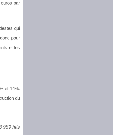
 euros par
odestes qui
a donc pour
nts et les
2% et 14%.
truction du
3 989 hits