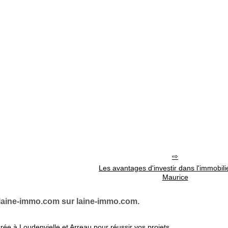
Les avantages d'investir dans l'immobilier
Maurice
laine-immo.com sur laine-immo.com.
ée à Loudenvielle et Arreau pour réussir vos projets