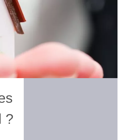
les
l ?