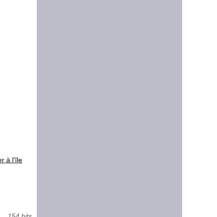
 à l'île
154 hits