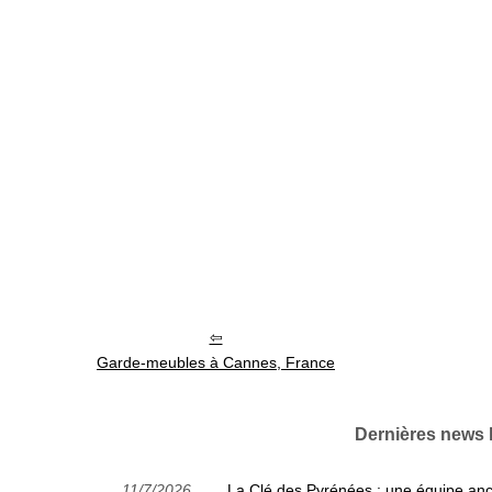
Garde-meubles à Cannes, France
Dernières news 
11/7/2026
La Clé des Pyrénées : une équipe ancr