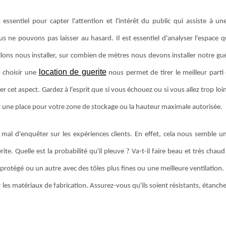
 essentiel pour capter l'attention et l'intérêt du public qui assiste à un
us ne pouvons pas laisser au hasard. Il est essentiel d'analyser l'espace q
allons nous installer, sur combien de mètres nous devons installer notre gu
location de guerite
s choisir une
nous permet de tirer le meilleur parti 
cet aspect. Gardez à l'esprit que si vous échouez ou si vous allez trop loi
ir une place pour votre zone de stockage ou la hauteur maximale autorisée.
 mal d'enquêter sur les expériences clients. En effet, cela nous semble un
e. Quelle est la probabilité qu'il pleuve ? Va-t-il faire beau et très chaud
rotégé ou un autre avec des tôles plus fines ou une meilleure ventilation.
 les matériaux de fabrication. Assurez-vous qu'ils soient résistants, étanche