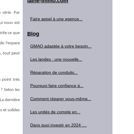
laine-immo.com
e série. Par
Faire appel à une agence...
ui nous est
érite ce que
Blog
de l'espace
GMAO adaptée à votre besoin...
n, tout peut
Les landes : une nouvelle...
Réparation de conduits...
 point très
Pourquoi faire confiance à...
 ? Selon les
Comment réparer vous-même...
 La dernière
s et solides
Les unités de compte en...
Dans quoi investir en 2024 :...