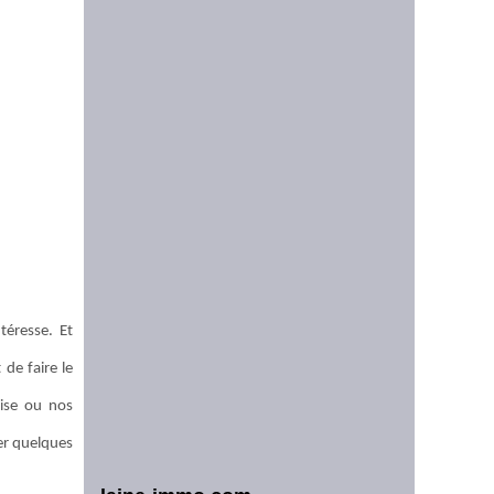
téresse. Et
de faire le
rise ou nos
er quelques