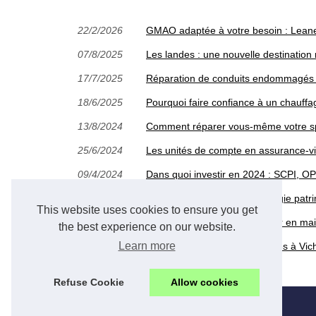
22/2/2026
GMAO adaptée à votre besoin : Lean
07/8/2025
Les landes : une nouvelle destination 
17/7/2025
Réparation de conduits endommagés : 
18/6/2025
Pourquoi faire confiance à un chauff
13/8/2024
Comment réparer vous-même votre sp
25/6/2024
Les unités de compte en assurance-v
09/4/2024
Dans quoi investir en 2024 : SCPI, OP
15/3/2024
Comment élaborer une stratégie patri
This website uses cookies to ensure you get
15/3/2024
Trouver votre résidence senior en mai
the best experience on our website.
Learn more
27/2/2024
Le guide de la pose de fenêtres à Vic
Refuse Cookie
Allow cookies
© 2026
Laine-immo.com
-
Cookies Policy
-
RSS
de
|
it
|
nl