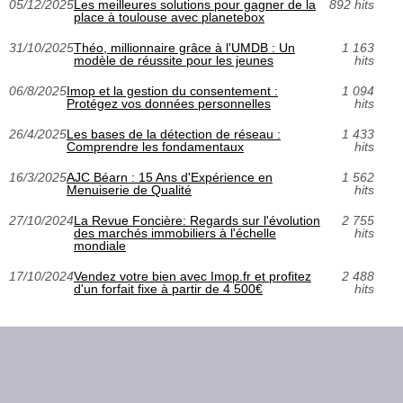
05/12/2025
Les meilleures solutions pour gagner de la
892 hits
place à toulouse avec planetebox
31/10/2025
Théo, millionnaire grâce à l'UMDB : Un
1 163
modèle de réussite pour les jeunes
hits
06/8/2025
Imop et la gestion du consentement :
1 094
Protégez vos données personnelles
hits
26/4/2025
Les bases de la détection de réseau :
1 433
Comprendre les fondamentaux
hits
16/3/2025
AJC Béarn : 15 Ans d'Expérience en
1 562
Menuiserie de Qualité
hits
27/10/2024
La Revue Foncière: Regards sur l'évolution
2 755
des marchés immobiliers à l'échelle
hits
mondiale
17/10/2024
Vendez votre bien avec Imop.fr et profitez
2 488
d'un forfait fixe à partir de 4 500€
hits