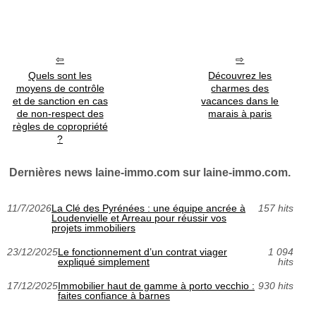
Quels sont les
Découvrez les
moyens de contrôle
charmes des
et de sanction en cas
vacances dans le
de non-respect des
marais à paris
règles de copropriété
?
Dernières news laine-immo.com sur laine-immo.com.
11/7/2026
La Clé des Pyrénées : une équipe ancrée à
157 hits
Loudenvielle et Arreau pour réussir vos
projets immobiliers
23/12/2025
Le fonctionnement d’un contrat viager
1 094
expliqué simplement
hits
17/12/2025
Immobilier haut de gamme à porto vecchio :
930 hits
faites confiance à barnes