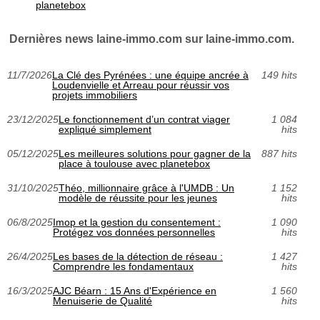
planetebox
Dernières news laine-immo.com sur laine-immo.com.
11/7/2026
La Clé des Pyrénées : une équipe ancrée à
149 hits
Loudenvielle et Arreau pour réussir vos
projets immobiliers
23/12/2025
Le fonctionnement d’un contrat viager
1 084
expliqué simplement
hits
05/12/2025
Les meilleures solutions pour gagner de la
887 hits
place à toulouse avec planetebox
31/10/2025
Théo, millionnaire grâce à l'UMDB : Un
1 152
modèle de réussite pour les jeunes
hits
06/8/2025
Imop et la gestion du consentement :
1 090
Protégez vos données personnelles
hits
26/4/2025
Les bases de la détection de réseau :
1 427
Comprendre les fondamentaux
hits
16/3/2025
AJC Béarn : 15 Ans d'Expérience en
1 560
Menuiserie de Qualité
hits