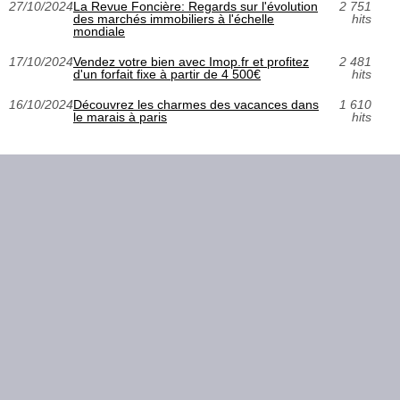
27/10/2024
La Revue Foncière: Regards sur l'évolution
2 751
des marchés immobiliers à l'échelle
hits
mondiale
17/10/2024
Vendez votre bien avec Imop.fr et profitez
2 481
d'un forfait fixe à partir de 4 500€
hits
16/10/2024
Découvrez les charmes des vacances dans
1 610
le marais à paris
hits