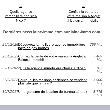
Quelle agence
Confiez la vente de
immobilière choisir à
votre maison à Anglet
Nice ?
à Bakarra Immobilier
Dernières news laine-immo.com sur laine-immo.com.
26/9/2025
Découvrez la meilleure agence immobilière
786 hits
pays de gex barnes
26/4/2023
Confiez la vente de votre maison à Anglet à
7 469
Bakarra Immobilier
hits
09/11/2022
Quelle agence immobilière choisir à Nice ?
3 703
hits
26/9/2022
Pourquoi les maisons anciennes se vendent
3 900
plus vite que jamais ?
hits
10/7/2017
Un organisme de location de bureau sérieux
5 775
hits