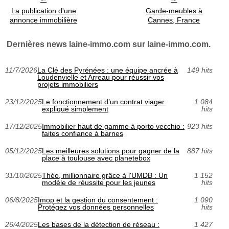
La publication d'une
Garde-meubles à
annonce immobilière
Cannes, France
Dernières news laine-immo.com sur laine-immo.com.
11/7/2026
La Clé des Pyrénées : une équipe ancrée à
149 hits
Loudenvielle et Arreau pour réussir vos
projets immobiliers
23/12/2025
Le fonctionnement d’un contrat viager
1 084
expliqué simplement
hits
17/12/2025
Immobilier haut de gamme à porto vecchio :
923 hits
faites confiance à barnes
05/12/2025
Les meilleures solutions pour gagner de la
887 hits
place à toulouse avec planetebox
31/10/2025
Théo, millionnaire grâce à l'UMDB : Un
1 152
modèle de réussite pour les jeunes
hits
06/8/2025
Imop et la gestion du consentement :
1 090
Protégez vos données personnelles
hits
26/4/2025
Les bases de la détection de réseau :
1 427