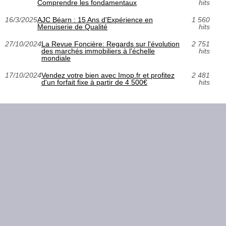
Comprendre les fondamentaux
hits
16/3/2025
AJC Béarn : 15 Ans d'Expérience en
1 560
Menuiserie de Qualité
hits
27/10/2024
La Revue Foncière: Regards sur l'évolution
2 751
des marchés immobiliers à l'échelle
hits
mondiale
17/10/2024
Vendez votre bien avec Imop.fr et profitez
2 481
d'un forfait fixe à partir de 4 500€
hits