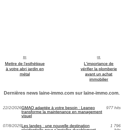
Mettre de l’esthétique
L'importance de
à votre abri jardin en
vérifier la plomberie
métal
avant un achat
immobilier
Dernières news laine-immo.com sur laine-immo.com.
22/2/2026
GMAO adaptée à votre besoin : Leaneo
977 hits
transforme la maintenance en management
visuel
07/8/2025
Les landes : une nouvelle destination
1 796
résidentielle pour s’installer durablement
hits