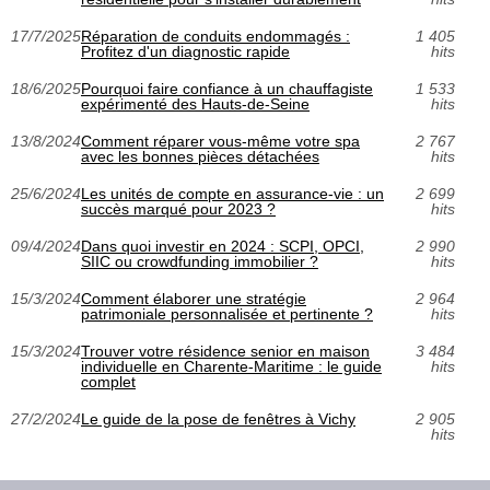
17/7/2025
Réparation de conduits endommagés :
1 405
Profitez d'un diagnostic rapide
hits
18/6/2025
Pourquoi faire confiance à un chauffagiste
1 533
expérimenté des Hauts-de-Seine
hits
13/8/2024
Comment réparer vous-même votre spa
2 767
avec les bonnes pièces détachées
hits
25/6/2024
Les unités de compte en assurance-vie : un
2 699
succès marqué pour 2023 ?
hits
09/4/2024
Dans quoi investir en 2024 : SCPI, OPCI,
2 990
SIIC ou crowdfunding immobilier ?
hits
15/3/2024
Comment élaborer une stratégie
2 964
patrimoniale personnalisée et pertinente ?
hits
15/3/2024
Trouver votre résidence senior en maison
3 484
individuelle en Charente-Maritime : le guide
hits
complet
27/2/2024
Le guide de la pose de fenêtres à Vichy
2 905
hits