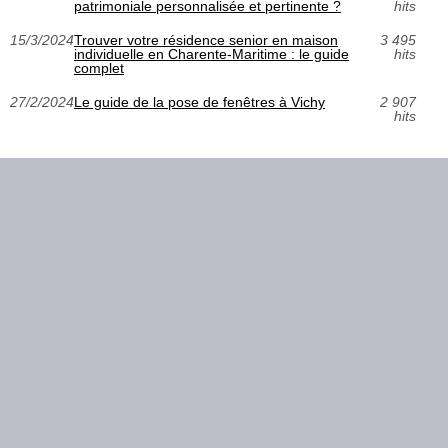
patrimoniale personnalisée et pertinente ?
hits
15/3/2024
Trouver votre résidence senior en maison
3 495
individuelle en Charente-Maritime : le guide
hits
complet
27/2/2024
Le guide de la pose de fenêtres à Vichy
2 907
hits