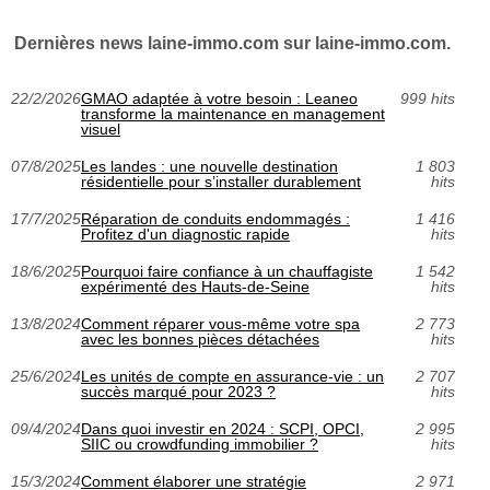
Dernières news laine-immo.com sur laine-immo.com.
22/2/2026
GMAO adaptée à votre besoin : Leaneo
999 hits
transforme la maintenance en management
visuel
07/8/2025
Les landes : une nouvelle destination
1 803
résidentielle pour s’installer durablement
hits
17/7/2025
Réparation de conduits endommagés :
1 416
Profitez d'un diagnostic rapide
hits
18/6/2025
Pourquoi faire confiance à un chauffagiste
1 542
expérimenté des Hauts-de-Seine
hits
13/8/2024
Comment réparer vous-même votre spa
2 773
avec les bonnes pièces détachées
hits
25/6/2024
Les unités de compte en assurance-vie : un
2 707
succès marqué pour 2023 ?
hits
09/4/2024
Dans quoi investir en 2024 : SCPI, OPCI,
2 995
SIIC ou crowdfunding immobilier ?
hits
15/3/2024
Comment élaborer une stratégie
2 971