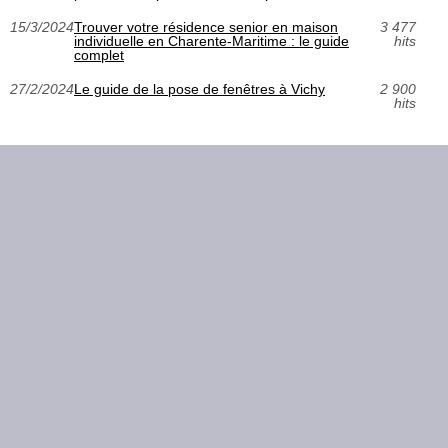
15/3/2024
Trouver votre résidence senior en maison
3 477
individuelle en Charente-Maritime : le guide
hits
complet
27/2/2024
Le guide de la pose de fenêtres à Vichy
2 900
hits