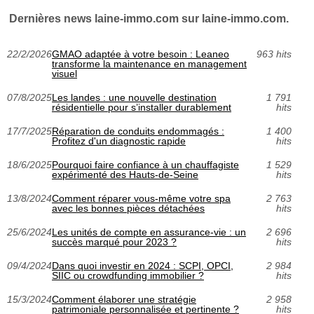
Dernières news laine-immo.com sur laine-immo.com.
22/2/2026
GMAO adaptée à votre besoin : Leaneo
963 hits
transforme la maintenance en management
visuel
07/8/2025
Les landes : une nouvelle destination
1 791
résidentielle pour s’installer durablement
hits
17/7/2025
Réparation de conduits endommagés :
1 400
Profitez d'un diagnostic rapide
hits
18/6/2025
Pourquoi faire confiance à un chauffagiste
1 529
expérimenté des Hauts-de-Seine
hits
13/8/2024
Comment réparer vous-même votre spa
2 763
avec les bonnes pièces détachées
hits
25/6/2024
Les unités de compte en assurance-vie : un
2 696
succès marqué pour 2023 ?
hits
09/4/2024
Dans quoi investir en 2024 : SCPI, OPCI,
2 984
SIIC ou crowdfunding immobilier ?
hits
15/3/2024
Comment élaborer une stratégie
2 958
patrimoniale personnalisée et pertinente ?
hits